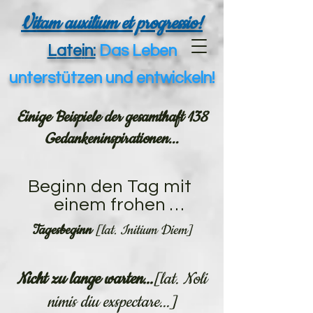
Vi
tam auxiliu
m et progressio!
L
ate
i
n:
Da
s Leben
unte
rstützen und entwickeln!
Einige Beispiele der gesamthaft 138
Gedankeninspirationen...
Beginn den Tag mit 
einem frohen 
Lachen, sei stets ein 
Tagesbeginn
[lat. Initium Diem]
Optimist!

Nicht zu lange warten...
Du kannst die Welt 
[lat. Noli
nicht anders 
nimis diu exspectare...]