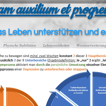
am auxiliu
m et progres
a
s Leben unte
rstützen und e
Physische Stabilitäten
Lebensweisheiten
Wissenserweiterun