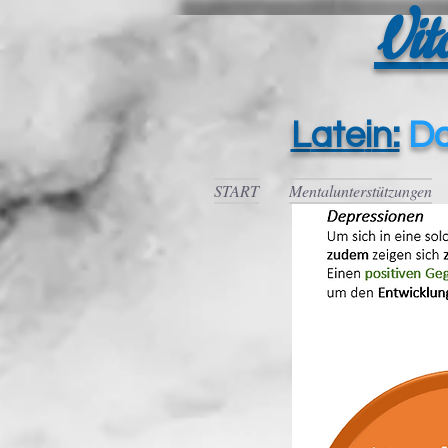
Vi
t
L
ate
i
n:
D
START
Mentalunterstützungen