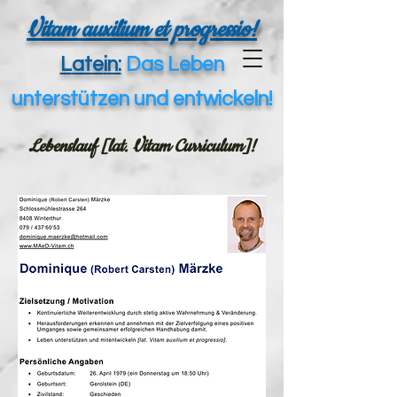
Vi
tam auxiliu
m et progressio!
L
ate
i
n:
Da
s Leben
unte
rstützen und entwickeln!
Lebenslauf [lat. Vitam Curriculum]!