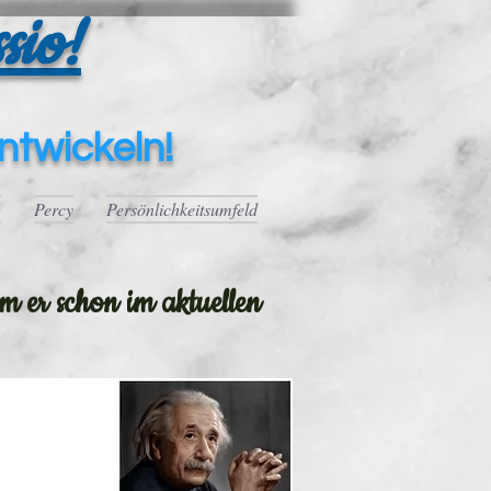
sio!
ntwickeln!
g
Percy
Persönlichkeitsumfeld
 er schon im aktuellen