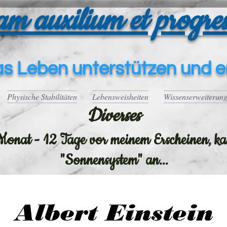
am auxiliu
m et progres
a
s Leben unte
rstützen und e
Physische Stabilitäten
Lebensweisheiten
Wissenserweiterun
Diverses
onat - 12 Tage vor meinem Erscheinen, kam
"Sonnensystem" an...