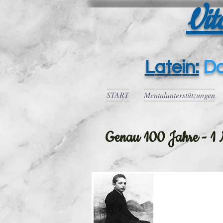
Vi
t
L
ate
i
n:
D
START
Mentalunterstützungen
Genau 100 Jahre - 1 M