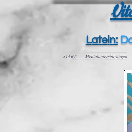
Vi
t
L
ate
i
n:
D
START
Mentalunterstützungen