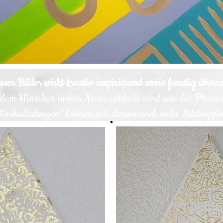
eser Bilder wirkt kreativ inspirierend sowie freudig über
 jedem Hinsehen
immer N
eues entdeckt wird was die Phanta
Farbedeutungen" können sich daraus noch mehr Bildempfin