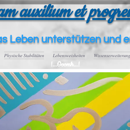
am auxiliu
m et progres
a
s Leben unte
rstützen und e
Physische Stabilitäten
Lebensweisheiten
Wissenserweiterun
!...Ooomh...!