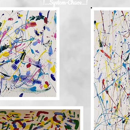
!...System-Chaos...!