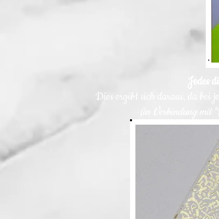
Jedes di
Dies ergibt sich daraus, da bei
(in Verbindung mit "