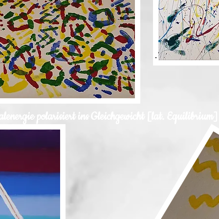
alenergie polarisiert ins Gleichgewicht [lat. Equilibrium]