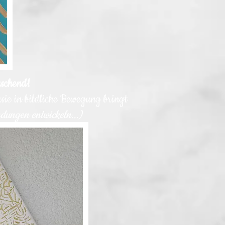
raschend!
sie in bildliche Bewegung bringt
dungen entwickeln...)